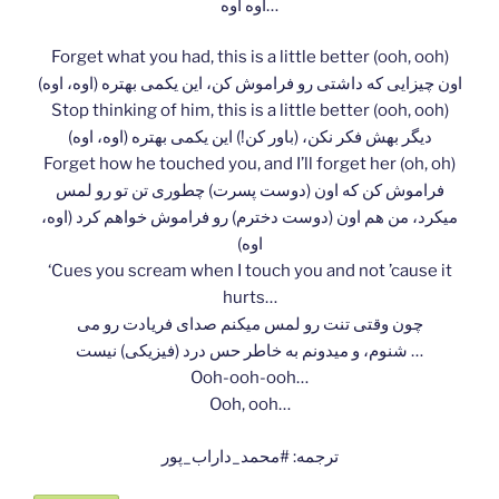
اوه اوه…
Forget what you had, this is a little better (ooh, ooh)
اون چیزایی که داشتی رو فراموش کن، این یکمی بهتره (اوه، اوه)
Stop thinking of him, this is a little better (ooh, ooh)
دیگر بهش فکر نکن، (باور کن!) این یکمی بهتره (اوه، اوه)
Forget how he touched you, and I’ll forget her (oh, oh)
فراموش کن که اون (دوست پسرت) چطوری تن تو رو لمس
میکرد، من هم اون (دوست دخترم) رو فراموش خواهم کرد (اوه،
اوه)
‘Cues you scream when I touch you and not ’cause it
hurts…
چون وقتی تنت رو لمس میکنم صدای فریادت رو می
شنوم، و میدونم به خاطر حس درد (فیزیکی) نیست …
Ooh-ooh-ooh…
Ooh, ooh…
ترجمه: #محمد_داراب_پور