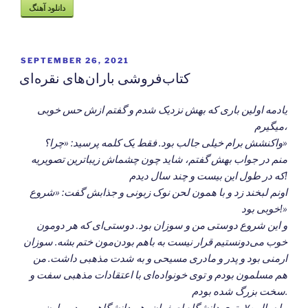
دانلود آهنگ
POSTED
SEPTEMBER 26, 2021
ON
کتاب‌فروشی باران‌های نقره‌ای
یادمه اولین باری که بهش نزدیک شدم و گفتم ازش حس خوبی
میگیرم،
واکنشش برام خیلی جالب بود. فقط یک کلمه پرسید: «چرا؟»
منم در جواب بهش گفتم، شاید چون چشماش زیباترین تصویریه
که در طول این بیست و چند سال دیدم!
اونم لبخند زد و با همون لحن نوک زبونی و جذابش گفت: «شروع
خوبی بود!»
و این شروع دوستی من و سوزان بود. دوستی‌ای که هر دومون
خوب می‌دونستیم قرار نیست به باهم بودن‌مون ختم بشه. سوزان
ارمنی بود و پدر و مادری مسیحی و به شدت مذهبی داشت. من
هم مسلمون بودم و توی خونواده‌ای با اعتقادات مذهبی سفت و
سخت بزرگ شده بودم.
ما سال ۷۰، توی دانشگاه اصفهان، هم دانشگاهی بودیم. اون