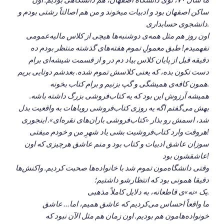
ساکن اصفهان بود و ادبیات میخوند و من هم اصالتاً رشتی بودم و
دانشجوی حسابداری.
اون روز هم مثل همه‌ی دوشنبه‌ها هیچی از کلاس مالیه‌عمومی
نفهمیدم! طبق معمولِ تموم هفته‌های گذشته منتظر بودم ده
دقیقه قبل از پایان کلاس بیاد دم در و از قسمت شیشه‌ای برام
دست تکون بده، که یعنی کلاسش تموم شده. بعدشم دوتایی بریم
همون کافه‌ی همیشگی و گپ بزنیم و برام کتاب بخونه.
همیشه آرزوش این بود که یه کتاب‌فروشی بزرگ داشته باشه.
بهش می‌گفتم اگه یه روزی کتاب‌فروشی رویاهات به واقعیت بدل
شد، اسمش رو بذار «کتاب‌فروشی باران‌های نقره‌ای». اینجوری
هروقت وارد کتاب‌فروشیت بشی یاد شهرِ من و خودم میفتی!
سوزان عاشق ادبیات و کتاب بود و منم عاشق هرچیزی که اون
عاشقشون بود!
وقتی دانشگاه‌مون تموم شد با خانواده‌ها صحبت کردیم. واکنش‌ها
دقیقا همونی بود که انتظارشو داشتیم؛
یک «نه»ی قاطعانه، به دلایل کاملاً مذهبی.
ما واقعاً احساس می‌کردیم که عاشق همیم، اما… عاشق
خونواده‌هامون هم بودیم. اون زمان هم مثل الآن نبود که