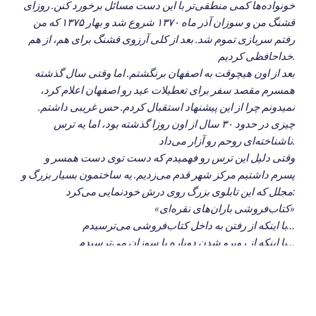
خونواده‌ها کمی منطقی‌تر با این دست مسائل برخورد کنن. روزای
قشنگ من و سوزان آذر ماه ۱۳۷۰ شروع شد و بهار ۱۳۷۵ که من
رفتم سربازی تموم شد. بعد از کلی آرزوی قشنگ برای هم، از هم
خداحافظی کردیم.
بعد از اون هیچوقت به اصفهان برنگشتم. اما وقتی سال گذشته
همسرم مقصد سفر برای تعطیلات عید رو اصفهان اعلام کرد،
نمیدونم چرا از این پیشنهاد استقبال کردم. حس غریبی داشتم.
چیزی در حدود ۳۰ سال از اون روزا گذشته بود، اما یه ترس
ناشناخته‌ای روحم رو آزار می‌داد.
وقتی دلیل این ترس رو فهمیدم که دست توی دست همسر و
پسرم داشتیم مرکز شهر قدم می‌زدیم. یه ساختمون بسیار بزرگ و
مجلل که این تابلوی بزرگ روی درش خودنمایی می‌کرد:
«کتاب‌فروشی باران‌های نقره‌ای»
با اینکه از رفتن به داخل کتاب‌فروشی می‌ترسیدم…
با اینکه از روبرو شدن دوباره با سوزان می‌ترسیدم…
.
با وجود ترس از این‌که ممکنه توی ۵۰ سالگی با دیدن زنی، به غیر
از همسرم، ضربان قلبم شدید بشه.‌‌‌..
اما یه نیروی ناشناخته من رو به داخل کتاب‌فروشی کشید.