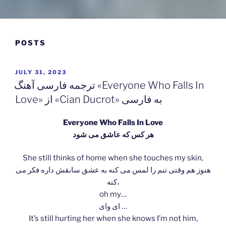
وبگاه دکتر محمد داراب پور
دلنوشته ها و متون زیبا …
POSTS
POSTED
JULY 31, 2023
ON
ترجمه فارسی آهنگ «Everyone Who Falls In
Love» از «Cian Ducrot» به فارسی
Everyone Who Falls In Love
هر کس که عاشق می شود
She still thinks of home when she touches my skin,
هنوز هم وقتی تنم را لمس می کنه به عشق سابقش داره فکر می
کنه،
oh my…
ای وای …
It’s still hurting her when she knows I’m not him,