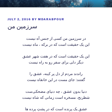
Skip
وبگاه دکتر محمد داراب پور
دلنوشته ها و متون زیبا …
to
content
POSTED
JULY 2, 2016
BY
MDARABPOUR
ON
سرزمین من
در سرزمین من کسی از جنس آه نیست
این یک حقیقت است که در برکه ، ماه نیست
این یک حقیقت است که در هفت شهر عشق
دیگر دلی برای سفر رو به راه نیست
راندند مردم از دل پر کینه، عشق را
گفتند: جای مست در این خانقاه نیست
دنیا بدون عشق ، چه دنیای مضحکی‌ست
شطرنج، مسخره‌ است زمانی که شاه نیست
عشق یک پرنده است که در پشتِ پرده ها