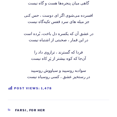
گاهی میان پنجره‌ها هست و گاه نیست
افسرده می‌شوی اگر ای دوست ، حس کنی
جز میله های سرد قفس تکیه‌گاه نیست
در عشق آن که یکسره دل باخت، بُرده است
در این قمار ، صحبتی از اشتباه نیست
فردا که گسترند ، ترازوی داد را
آن‌جا که کوه بیشتر از پَرِ کاه نیست
سوادبه روسپید و سیاووش روسپید
در رستخیز عشق ، کسی روسیاه نیست
POST VIEWS:
1,478
CATEGORIES
FARSI
,
FOR HER