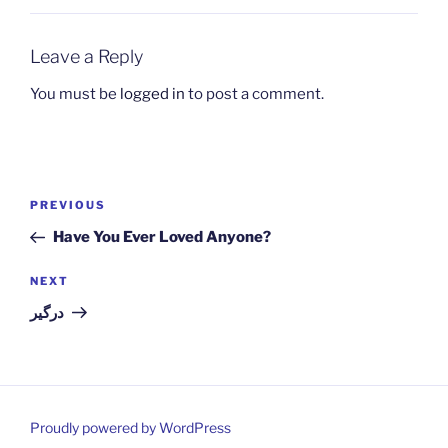
Leave a Reply
You must be
logged in
to post a comment.
Post
Previous
PREVIOUS
navigation
Post
Have You Ever Loved Anyone?
Next
NEXT
Post
درگیر
Proudly powered by WordPress