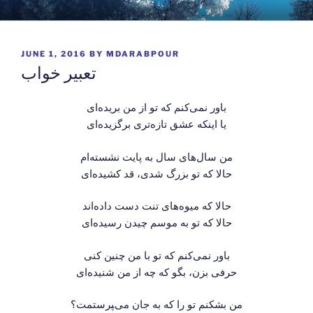
Skip
وبگاه دکتر محمد داراب پور
دلنوشته ها و متون زیبا …
to
content
POSTED
JUNE 1, 2016
BY
MDARABPOUR
ON
تعبیر خواب
باور نمی‌کنم که تو از من بریده‌ای
یا اینکه عشق تازه‌تری برگزیده‌ای
من سال‌های سال به پایت نشسته‌ام
حالا که تو بزرگ شدی، قد کشیده‌ای
حالا که میوه‌های تنت دست داده‌اند
حالا که تو به موسم چیدن رسیده‌ای
باور نمی‌کنم که تو با من چنین کنی
حرفی بزن، بگو که چه از من شنیده‌ای
من بشکنم تو را که به جان می‌‍پرستمت؟