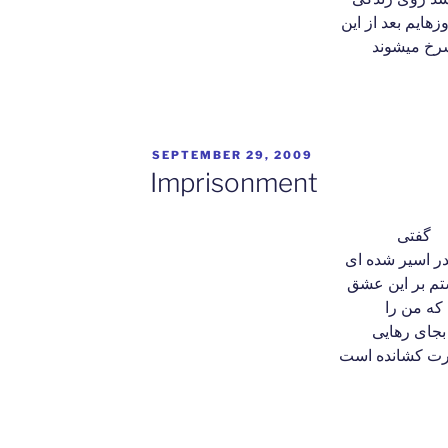
زهایم بعد از این
رخ میشوند
POSTED
SEPTEMBER 29, 2009
ON
Imprisonment
گفتی
م بر این عشق
که من را
 ،
رت کشانده است