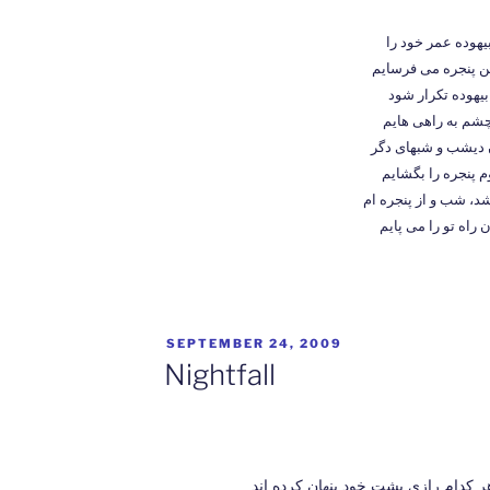
بیهوده عمر خود را
 پنجره می فرسایم
بیهوده تکرار شود
شم به راهی هایم
 دیشب و شبهای دگر
 پنجره را بگشایم
د، شب و از پنجره ام
 راه تو را می پایم
POSTED
SEPTEMBER 24, 2009
ON
Nightfall
ر کدام رازی پشت خود پنهان کرده اند