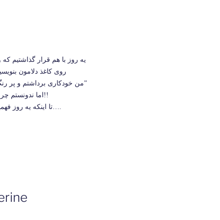
یه روز با هم قرار گذاشتیم ک
روی کاغذ دلامون بنویس
من خودکاری برداشتم و پر رنگ نوشتم که ” هرگز فراموشت نخواهم کرد”
اما ندونستم چرا اون منو فراموش کرد ….؟؟!!
تا اینکه یه روز فهمیدم که اون تنها با مدادی فریبم داد….
erine