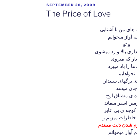
POSTED
SEPTEMBER 28, 2009
ON
The Price of Love
 های من نا آشنایی
ه آواز میخوانم
و تو
ازی بالا و رد میشوی
ار که میروی
ا را باد میبرد
نجواهایم
ای برگهای سپیدار
ان میدهد
ین اسیر میماند
 کوچه ی بی عابر
 خاطرات میزنم و
رم شدن دلت میبندم
م آواز میخوانم