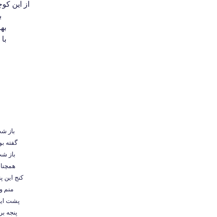
از این کو
ب
به
با
باز شب
گفته ب
باز شب
همچنان
کنج این 
منم و 
پشت این 
پنجه ب