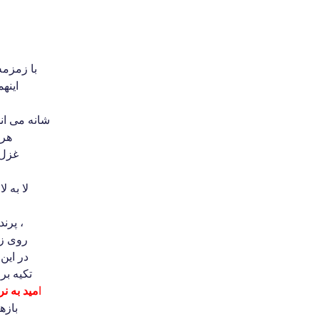
با زمزمه
اینهم
شانه می اند
هرب
غزل ه
لا به ل
ج
پرنده ی مشتاق اوج ،
روی زم
در این
تکیه بر
ا
مید به ن
بازه