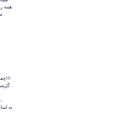
همه رو
س
چقدر اسیر شده ای!!!
گریست
بجای رهایی
به اسا