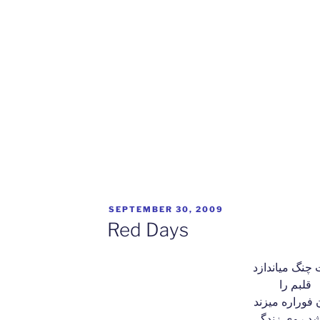
POSTED
SEPTEMBER 30, 2009
ON
Red Days
چنگ میاندازد
قلبم را
فوراره میزند
شد روی زندگی