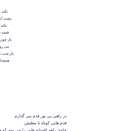
نکند 
پشت این
نکند 
قصه چ
باز چون
می روم
باز شب ش
همچنان
در راهی بی نور قدم می گذارم
قدم هایی کوتاه نا مطمئن
جلوی راهم افسانه هایی را می بینم که ه